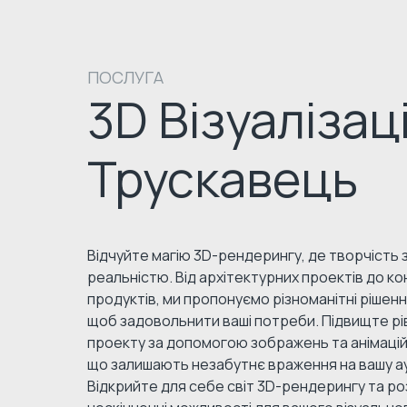
ПОСЛУГА
3D Візуалізац
Трускавець
Відчуйте магію 3D-рендерингу, де творчість з
реальністю. Від архітектурних проектів до ко
продуктів, ми пропонуємо різноманітні рішен
щоб задовольнити ваші потреби. Підвищте рі
проекту за допомогою зображень та анімацій 
що залишають незабутнє враження на вашу а
Відкрийте для себе світ 3D-рендерингу та р