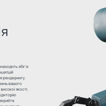
ія
находить збіг із
нцепцій
ня рендерингу,
вень вашого
високої якості,
удиторію.
озкрийте