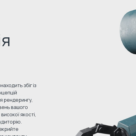
ія
находить збіг із
нцепцій
ня рендерингу,
вень вашого
високої якості,
удиторію.
озкрийте