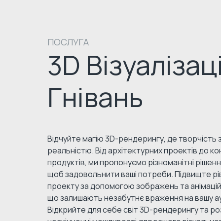
ПОСЛУГА
3D Візуалізац
Гнівань
Відчуйте магію 3D-рендерингу, де творчість з
реальністю. Від архітектурних проектів до ко
продуктів, ми пропонуємо різноманітні рішен
щоб задовольнити ваші потреби. Підвищте рі
проекту за допомогою зображень та анімацій 
що залишають незабутнє враження на вашу а
Відкрийте для себе світ 3D-рендерингу та р