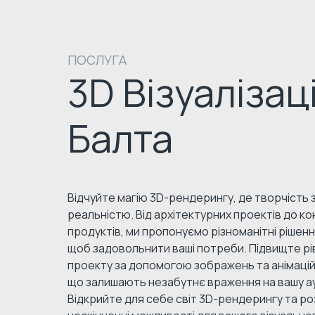
ПОСЛУГА
3D Візуалізац
Балта
Відчуйте магію 3D-рендерингу, де творчість з
реальністю. Від архітектурних проектів до ко
продуктів, ми пропонуємо різноманітні рішен
щоб задовольнити ваші потреби. Підвищте рі
проекту за допомогою зображень та анімацій 
що залишають незабутнє враження на вашу а
Відкрийте для себе світ 3D-рендерингу та р