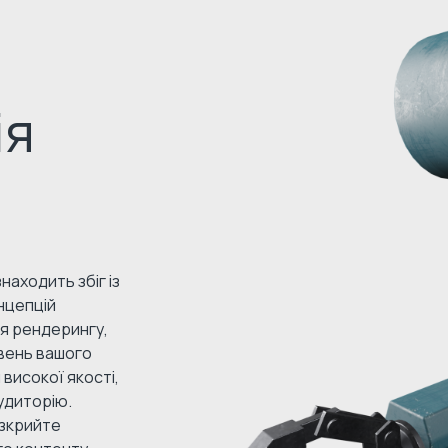
ія
находить збіг із
нцепцій
ня рендерингу,
вень вашого
високої якості,
удиторію.
озкрийте