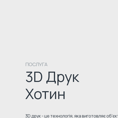
ПОСЛУГА
3D Друк
Хотин
3D друк - це технологія, яка виготовляє об'є