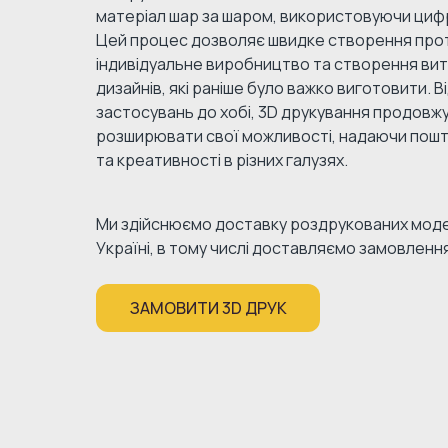
матеріал шар за шаром, використовуючи циф
Цей процес дозволяє швидке створення прот
індивідуальне виробництво та створення ви
дизайнів, які раніше було важко виготовити. 
застосувань до хобі, 3D друкування продовж
розширювати свої можливості, надаючи пошт
та креативності в різних галузях.
Ми здійснюємо доставку роздрукованих моде
Україні, в тому числі доставляємо замовлення
ЗАМОВИТИ 3D ДРУК