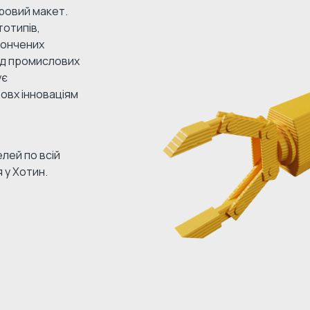
ровий макет.
отипів,
тончених
Від промислових
ує
овх інноваціям
лей по всій
 у Хотин.