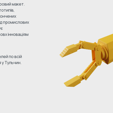
ровий макет.
отипів,
тончених
Від промислових
ує
овх інноваціям
лей по всій
 у Тульчин.