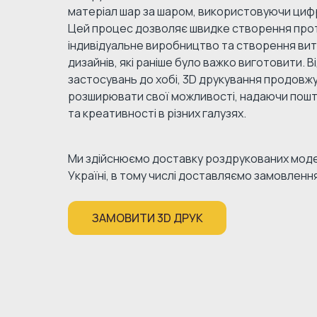
матеріал шар за шаром, використовуючи циф
Цей процес дозволяє швидке створення прот
індивідуальне виробництво та створення ви
дизайнів, які раніше було важко виготовити. 
застосувань до хобі, 3D друкування продовж
розширювати свої можливості, надаючи пошт
та креативності в різних галузях.
Ми здійснюємо доставку роздрукованих моде
Україні, в тому числі доставляємо замовлення
ЗАМОВИТИ 3D ДРУК