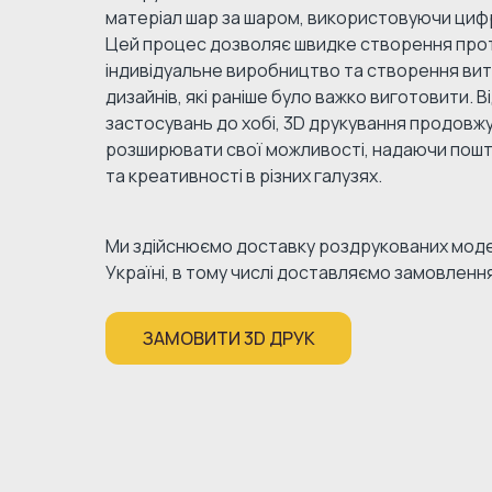
матеріал шар за шаром, використовуючи циф
Цей процес дозволяє швидке створення прот
індивідуальне виробництво та створення ви
дизайнів, які раніше було важко виготовити. 
застосувань до хобі, 3D друкування продовж
розширювати свої можливості, надаючи пошт
та креативності в різних галузях.
Ми здійснюємо доставку роздрукованих моде
Україні, в тому числі доставляємо замовленн
ЗАМОВИТИ 3D ДРУК