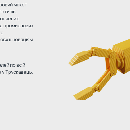
ровий макет.
отипів,
тончених
Від промислових
ує
овх інноваціям
лей по всій
я у Трускавець.