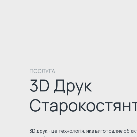
ПОСЛУГА
3D Друк
Старокостянт
3D друк - це технологія, яка виготовляє об'є