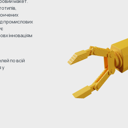
ровий макет.
отипів,
тончених
Від промислових
ує
овх інноваціям
лей по всій
 у