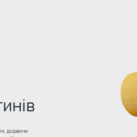
инів
кти, додаючи