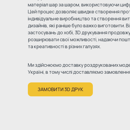
матеріал шар за шаром, використовуючи циф
Цей процес дозволяє швидке створення прот
індивідуальне виробництво та створення ви
дизайнів, які раніше було важко виготовити. 
застосувань до хобі, 3D друкування продовж
розширювати свої можливості, надаючи пошт
та креативності в різних галузях.
Ми здійснюємо доставку роздрукованих моде
Україні, в тому числі доставляємо замовлення
ЗАМОВИТИ 3D ДРУК