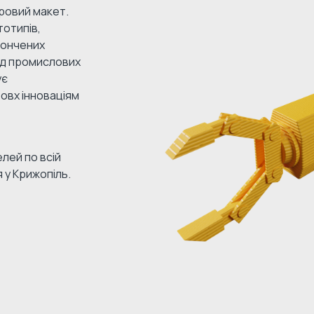
ровий макет.
отипів,
тончених
Від промислових
ує
овх інноваціям
лей по всій
 у Крижопіль.