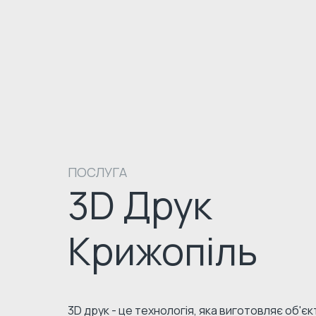
ПОСЛУГА
3D Друк
Крижопіль
3D друк - це технологія, яка виготовляє об'є