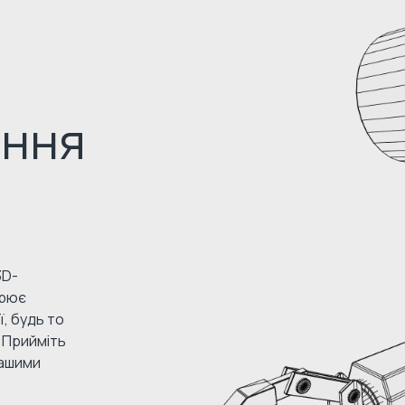
ння
3D-
орює
, будь то
. Прийміть
нашими